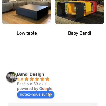
Low table
Baby Bandi
Bandi Design
5.0
Basé sur 33 avis
powered by
G
o
o
g
l
e
notez-nous sur