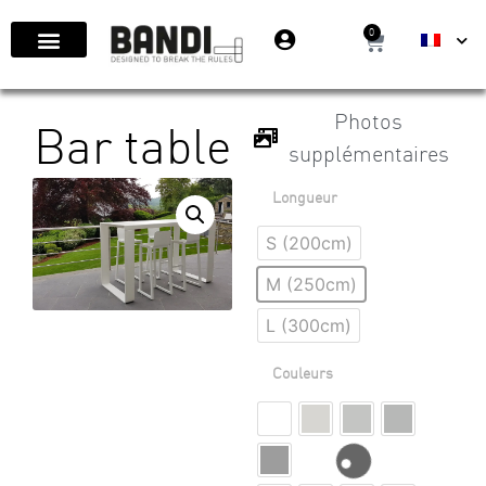
0
Photos
Bar table
supplémentaires
Longueur
S (200cm)
M (250cm)
L (300cm)
Couleurs