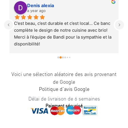
Denis alexia
a year ago
C’est beau, c’est durable et c’est local… Ce banc 
T
 
complète le design de notre cuisine avec brio! 
r
Merci à l’équipe de Bandi pour la sympathie et la 
E
disponibilité!
T
Je recommande à 100%.
r
p
U
a
Voici une sélection aléatoire des avis provenant
q
de Google
Politique d’avis Google
Délai de livraison de 6 semaines
Paiement sécurisé