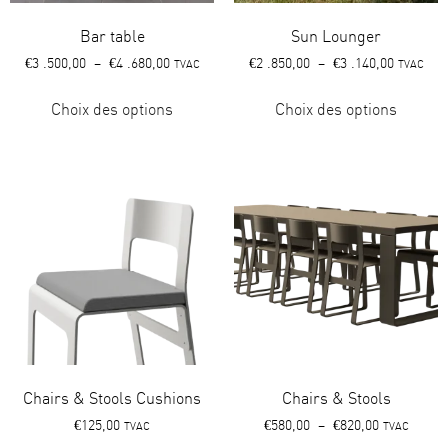
Bar table
Sun Lounger
€
3 .500,00
–
€
4 .680,00
€
2 .850,00
–
€
3 .140,00
TVAC
TVAC
Choix des options
Choix des options
Chairs & Stools Cushions
Chairs & Stools
€
125,00
€
580,00
–
€
820,00
TVAC
TVAC