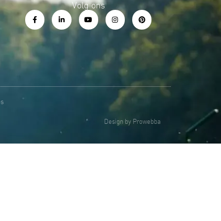
Volg ons
es
Design by Prowebba