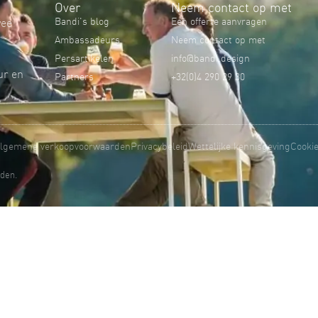
Over
Neem contact op met
Bandi's blog
Een offerte aanvragen
wee
Ambassadeurs
Neem contact op met
Persartikelen
info@bandi.design
ur en
Partners
+32(0)4 290 29 30
lgemene verkoopvoorwaarden
Privacybeleid
Wettelijke kennisgeving
Cooki
den.