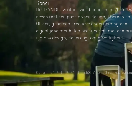
Bandi
Het BANDI-avontuur werd geboren in 2015. T
neven met een passie voor design, Thomas en
Olivier, gaan een creatieve onderneming aan:
eigentijdse meubelen produceren, met een pu
tijdloos design, dat vraagt ​​om gezelligheid.
A
Copyright @ 2018-2026 - Bandi®. Alle rechten voorbehou